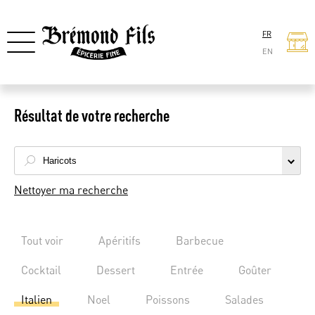
FR
EN
Résultat de votre recherche
Nettoyer ma recherche
Tout voir
Apéritifs
Barbecue
Cocktail
Dessert
Entrée
Goûter
Italien
Noel
Poissons
Salades