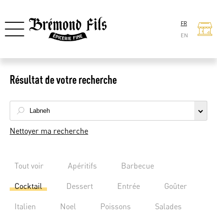
FR
EN
Résultat de votre recherche
Nettoyer ma recherche
Tout voir
Apéritifs
Barbecue
Cocktail
Dessert
Entrée
Goûter
Italien
Noel
Poissons
Salades