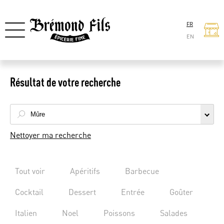
FR
EN
Résultat de votre recherche
Nettoyer ma recherche
Tout voir
Apéritifs
Barbecue
Cocktail
Dessert
Entrée
Goûter
Italien
Noel
Poissons
Salades