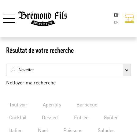
FR
EN
Résultat de votre recherche
Nettoyer ma recherche
Tout voir
Apéritifs
Barbecue
Cocktail
Dessert
Entrée
Goûter
Italien
Noel
Poissons
Salades