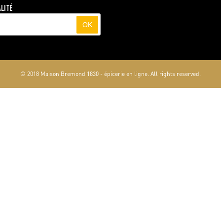
LITÉ
OK
© 2018 Maison Bremond 1830 - épicerie en ligne. All rights reserved.