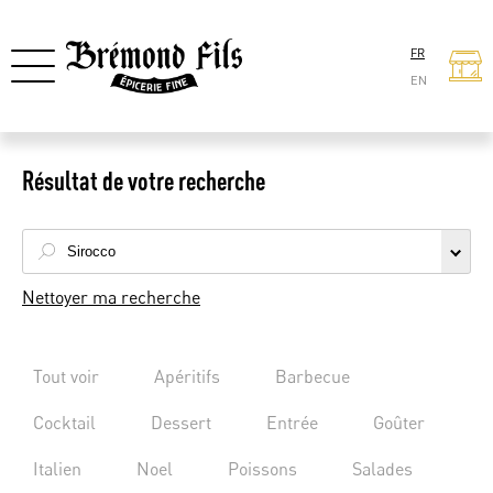
FR
EN
Résultat de votre recherche
Nettoyer ma recherche
Tout voir
Apéritifs
Barbecue
Cocktail
Dessert
Entrée
Goûter
Italien
Noel
Poissons
Salades