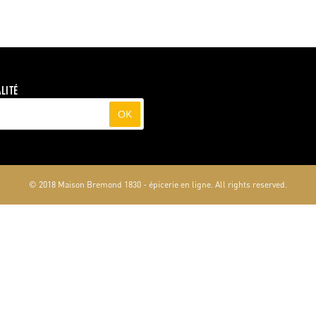
LITÉ
OK
© 2018 Maison Bremond 1830 - épicerie en ligne. All rights reserved.