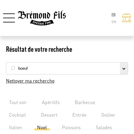
FR
EN
Résultat de votre recherche
Nettoyer ma recherche
Tout voir
Apéritifs
Barbecue
Cocktail
Dessert
Entrée
Goûter
Italien
Noel
Poissons
Salades