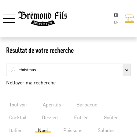
FR
EN
Résultat de votre recherche
Nettoyer ma recherche
Tout voir
Apéritifs
Barbecue
Cocktail
Dessert
Entrée
Goûter
Italien
Noel
Poissons
Salades