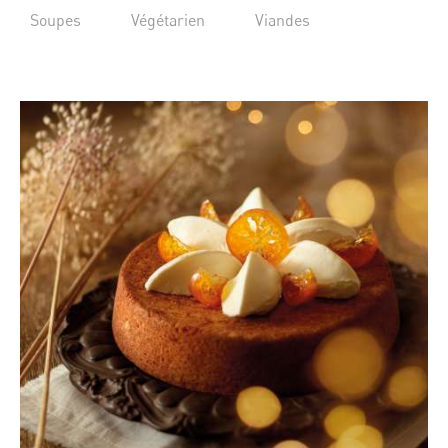
Soupes
Végétarien
Viandes