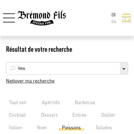
FR
EN
Résultat de votre recherche
Nettoyer ma recherche
Tout voir
Apéritifs
Barbecue
Cocktail
Dessert
Entrée
Goûter
Italien
Noel
Poissons
Salades