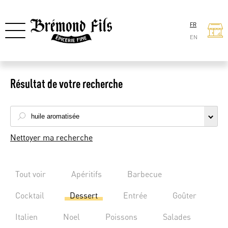
FR
EN
Résultat de votre recherche
Nettoyer ma recherche
Tout voir
Apéritifs
Barbecue
Cocktail
Dessert
Entrée
Goûter
Italien
Noel
Poissons
Salades