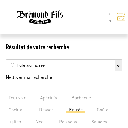
FR
EN
Résultat de votre recherche
Nettoyer ma recherche
Tout voir
Apéritifs
Barbecue
Cocktail
Dessert
Entrée
Goûter
Italien
Noel
Poissons
Salades