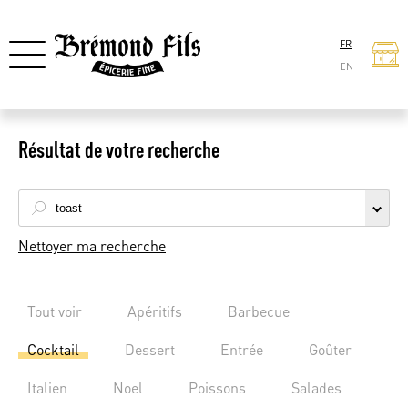
FR
EN
Résultat de votre recherche
Nettoyer ma recherche
Tout voir
Apéritifs
Barbecue
Cocktail
Dessert
Entrée
Goûter
Italien
Noel
Poissons
Salades