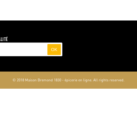
LITÉ
OK
© 2018 Maison Bremond 1830 - épicerie en ligne. All rights reserved.