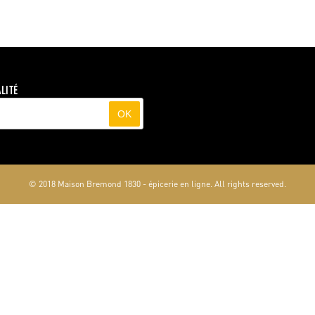
LITÉ
OK
© 2018 Maison Bremond 1830 - épicerie en ligne. All rights reserved.