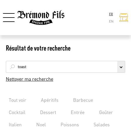
FR
EN
Résultat de votre recherche
Nettoyer ma recherche
Tout voir
Apéritifs
Barbecue
Cocktail
Dessert
Entrée
Goûter
Italien
Noel
Poissons
Salades