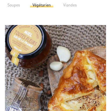
Soupes
Végétarien
Viandes