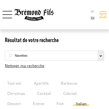
FR
EN
Résultat de votre recherche
Nettoyer ma recherche
Tout voir
Aperitifs
Barbecue
Christmas
Cocktail
Cokctail
Dessert
Entree
Fish
Italian