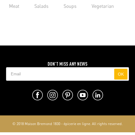
Meat
Salads
Soups
Vegetarian
DON'T MISS ANY NEWS
OK
© 2018 Maison Bremond 1830 - épicerie en ligne. All rights reserved.