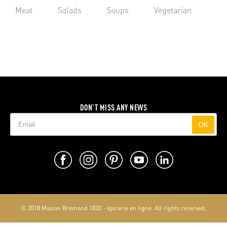
Meat
Salads
Soups
Vegetarian
DON'T MISS ANY NEWS
OK
© 2018 Maison Bremond 1830 - épicerie en ligne. All rights reserved.