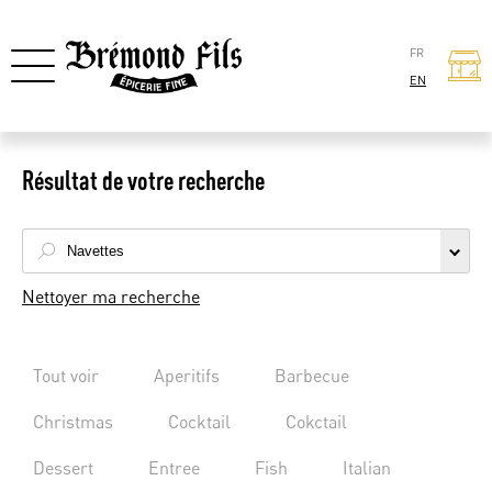
FR
EN
Résultat de votre recherche
Nettoyer ma recherche
Tout voir
Aperitifs
Barbecue
Christmas
Cocktail
Cokctail
Dessert
Entree
Fish
Italian