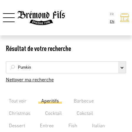
FR
EN
Résultat de votre recherche
Nettoyer ma recherche
Tout voir
Aperitifs
Barbecue
Christmas
Cocktail
Cokctail
Dessert
Entree
Fish
Italian