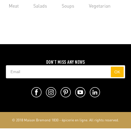
Meat
Salads
Soups
Vegetarian
DON'T MISS ANY NEWS
OK
© 2018 Maison Bremond 1830 - épicerie en ligne. All rights reserved.