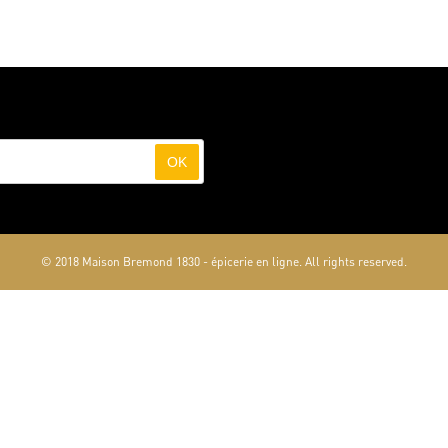
OK
© 2018 Maison Bremond 1830 - épicerie en ligne. All rights reserved.