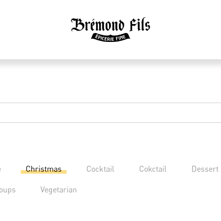
e
Christmas
Cocktail
Cokctail
Dessert
oups
Vegetarian