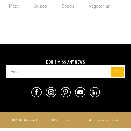
Meat
Salads
Soups
Vegetarian
DON'T MISS ANY NEWS
OK
© 2018 Maison Bremond 1830 - épicerie en ligne. All rights reserved.