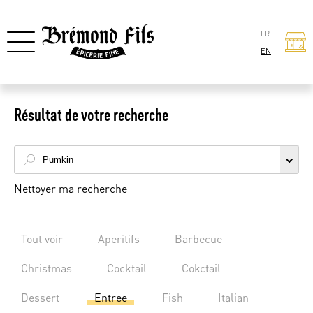
FR
EN
Résultat de votre recherche
Nettoyer ma recherche
Tout voir
Aperitifs
Barbecue
Christmas
Cocktail
Cokctail
Dessert
Entree
Fish
Italian