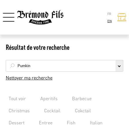
FR
EN
Résultat de votre recherche
Nettoyer ma recherche
Tout voir
Aperitifs
Barbecue
Christmas
Cocktail
Cokctail
Dessert
Entree
Fish
Italian