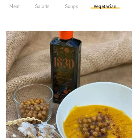
Meat
Salads
Soups
Vegetarian