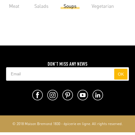
Meat
Salads
Soups
Vegetarian
DON'T MISS ANY NEWS
OK
© 2018 Maison Bremond 1830 - épicerie en ligne. All rights reserved.