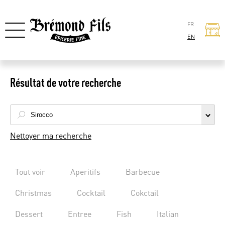
FR
EN
Résultat de votre recherche
Nettoyer ma recherche
Tout voir
Aperitifs
Barbecue
Christmas
Cocktail
Cokctail
Dessert
Entree
Fish
Italian