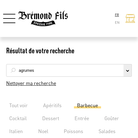
FR
EN
Résultat de votre recherche
Nettoyer ma recherche
Tout voir
Apéritifs
Barbecue
Cocktail
Dessert
Entrée
Goûter
Italien
Noel
Poissons
Salades