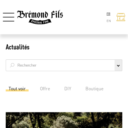
FR
EN
Actualités
Tout voir
Offre
DIY
Boutique