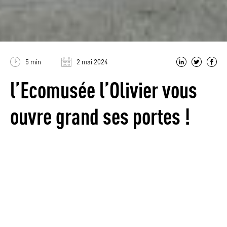
5 min
2 mai 2024
l’Ecomusée l’Olivier vous
ouvre grand ses portes !
Aux confins du Luberon, aux portes du village de Volx,
l’Ecomusée l’Olivier vous ouvre grand ses portes ! Abrité
par la Roche amère, cet ancien four à chaux témoigne du
patrimoine industriel de notre territoire. Sophie vous y
accueille et accompagne votre découverte de la
civilisation de l’Olivier. Visites libres et gratuites pour les
individuels.