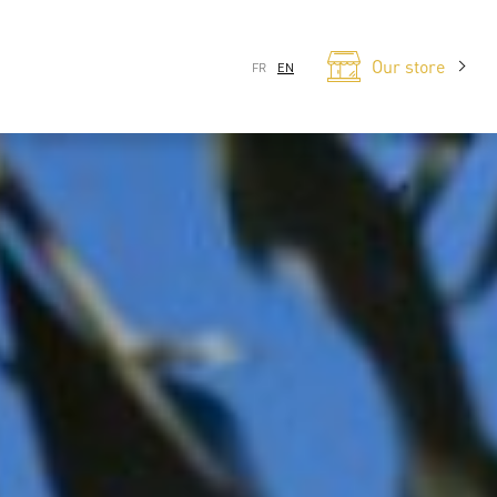
Our store
FR
EN