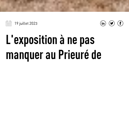
19 juillet 2023
L'exposition à ne pas
manquer au Prieuré de
Salagon
Labellisé Ethnopole, Musée de France et jardin
remarquable, Salagon est un lieu unique situé à Mane au
cœur de la Haute-Provence et du Luberon, près de
Forcalquier.
Salagon est à la fois un monument classé, un musée
d’ethnologie rurale et des jardins ethnobotaniques qui
évoquent les relations entre les sociétés humaines et les