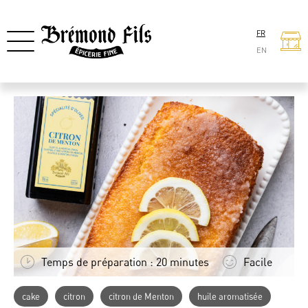
FR
EN
Temps de préparation : 20 minutes
Facile
cake
citron
citron de Menton
huile aromatisée