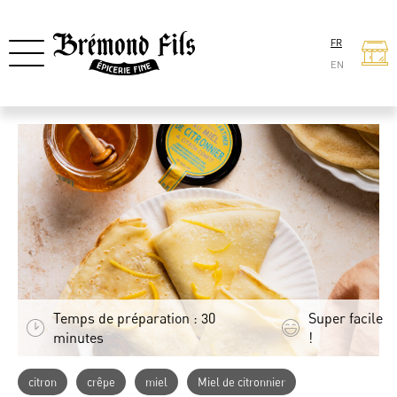
FR
EN
Temps de préparation : 30
Super facile
minutes
!
citron
crêpe
miel
Miel de citronnier