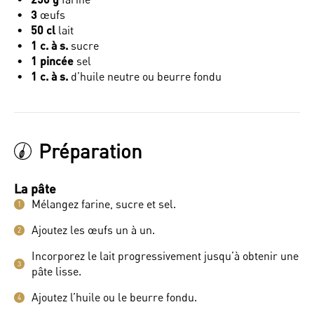
3
œufs
50 cl
lait
1 c. à s.
sucre
1 pincée
sel
1 c. à s.
d’huile neutre ou beurre fondu
Préparation
La pâte
Mélangez farine, sucre et sel.
1
Ajoutez les œufs un à un.
2
Incorporez le lait progressivement jusqu’à obtenir une
3
pâte lisse.
Ajoutez l’huile ou le beurre fondu.
4