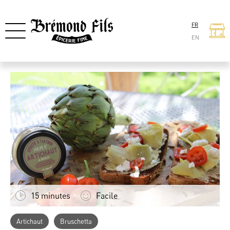
FR
EN
15 minutes
Facile
Artichaut
Bruschetta