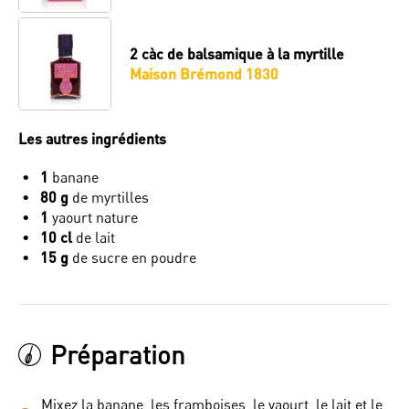
2 càc
de balsamique à la myrtille
Maison Brémond 1830
Les autres ingrédients
1
banane
80 g
de myrtilles
1
yaourt nature
10 cl
de lait
15 g
de sucre en poudre
Préparation
Mixez la banane, les framboises, le yaourt, le lait et le