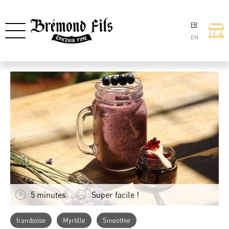
FR
EN
5 minutes
Super facile !
framboise
Myrtille
Smoothie