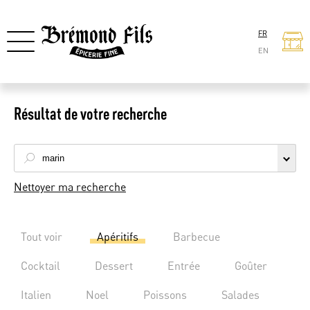
FR
EN
Résultat de votre recherche
Nettoyer ma recherche
Tout voir
Apéritifs
Barbecue
Cocktail
Dessert
Entrée
Goûter
Italien
Noel
Poissons
Salades