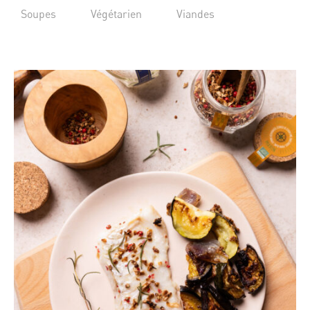
Soupes
Végétarien
Viandes