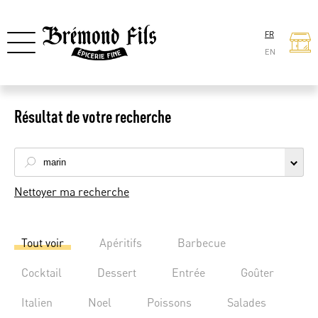
FR
EN
Résultat de votre recherche
Nettoyer ma recherche
Tout voir
Apéritifs
Barbecue
Cocktail
Dessert
Entrée
Goûter
Italien
Noel
Poissons
Salades