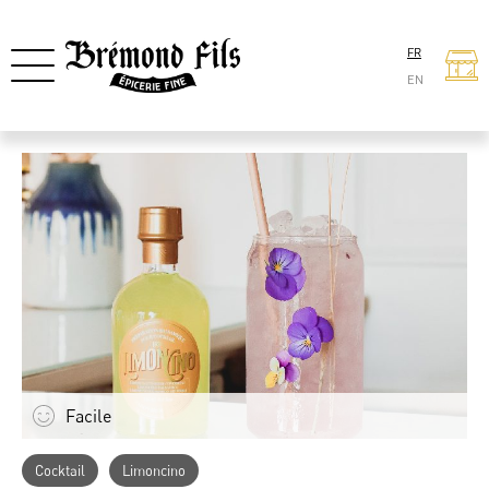
FR
EN
Facile
Cocktail
Limoncino