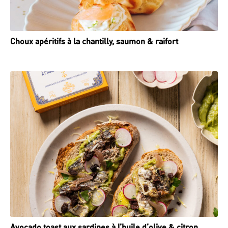
Choux apéritifs à la chantilly, saumon & raifort
Avocado toast aux sardines à l’huile d’olive & citron