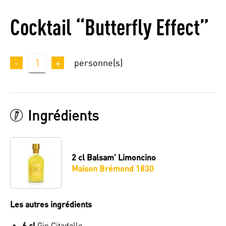
Cocktail “Butterfly Effect”
-
1
+
personne(s)
Ingrédients
2 cl
Balsam' Limoncino
Maison Brémond 1830
Les autres ingrédients
6 cl
Gin Citadelle