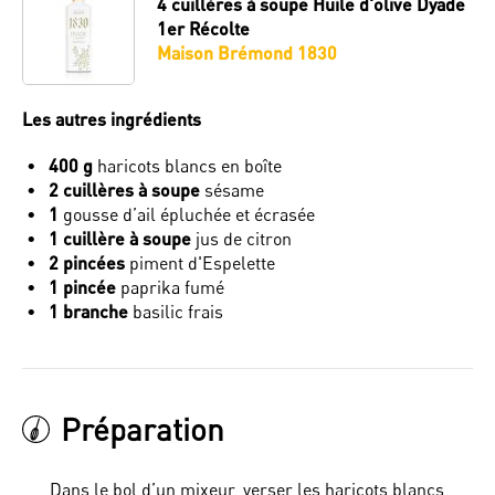
4 cuillères à soupe
Huile d'olive Dyade
1er Récolte
Maison Brémond 1830
Les autres ingrédients
400 g
haricots blancs en boîte
2 cuillères à soupe
sésame
1
gousse d’ail épluchée et écrasée
1 cuillère à soupe
jus de citron
2 pincées
piment d'Espelette
1 pincée
paprika fumé
1 branche
basilic frais
Préparation
Dans le bol d’un mixeur, verser les haricots blancs