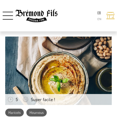
FR
EN
5
Super facile !
Haricots
Houmous