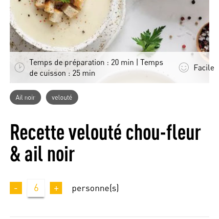
Temps de préparation : 20 min | Temps
Facile
de cuisson : 25 min
Ail noir
velouté
Recette velouté chou-fleur
& ail noir
-
6
+
personne(s)