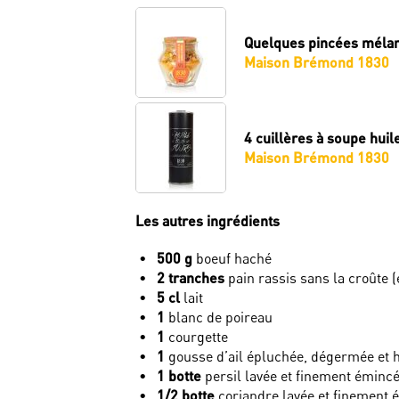
Quelques pincées
mélang
Maison Brémond 1830
4 cuillères à soupe
huil
Maison Brémond 1830
Les autres ingrédients
500 g
boeuf haché
2 tranches
pain rassis sans la croûte (
5 cl
lait
1
blanc de poireau
1
courgette
1
gousse d’ail épluchée, dégermée et 
1 botte
persil lavée et finement éminc
1/2 botte
coriandre lavée et finement 