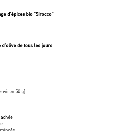
e d'épices bio "Sirocco"
e d'olive de tous les jours
environ 50 g)
hachée
ée
émincée