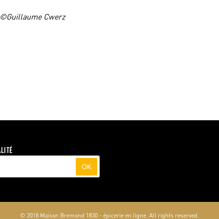
o ©Guillaume Cwerz
LITÉ
OK
© 2018 Maison Bremond 1830 - épicerie en ligne. All rights reserved.